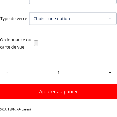
Type de verre

Ordonnance ou
carte de vue
quantité
de
Aqualung
Ajouter au panier
TEKNIKA
SKU:
TEKNIKA-parent