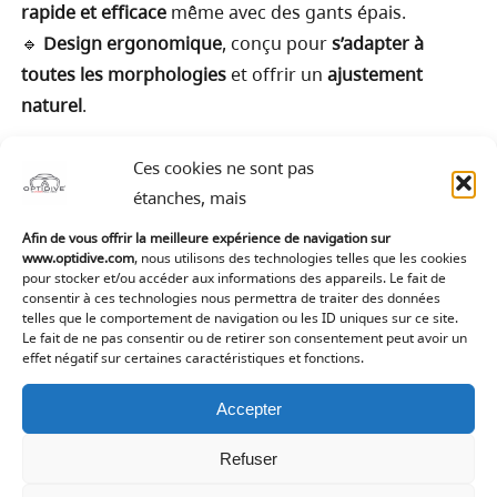
rapide et efficace
même avec des gants épais.
🔹
Design ergonomique
, conçu pour
s’adapter à
toutes les morphologies
et offrir un
ajustement
naturel
.
Un Masque Idéal pour les Plongées
Ces cookies ne sont pas
Techniques
étanches, mais
Le
Teknika
est conçu pour les plongeurs recherchant
Afin de vous offrir la meilleure expérience de navigation sur
www.optidive.com
, nous utilisons des technologies telles que les cookies
fiabilité et performance
. Son
design robuste et ses
pour stocker et/ou accéder aux informations des appareils. Le fait de
matériaux de haute qualité
en font un
allié
consentir à ces technologies nous permettra de traiter des données
telles que le comportement de navigation ou les ID uniques sur ce site.
indispensable
pour les explorations sous-marines
Le fait de ne pas consentir ou de retirer son consentement peut avoir un
exigeantes.
effet négatif sur certaines caractéristiques et fonctions.
Commandez dès aujourd’hui et plongez avec un
Accepter
masque conçu pour l’exploration technique en moins
Refuser
de 15 jours!