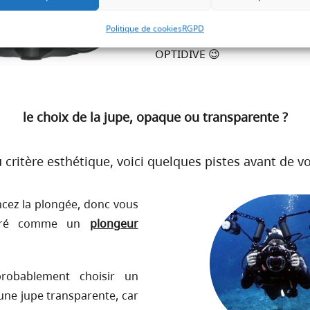
plongeurs ayant besoin de 
Politique de cookies
RGPD
leurs vue, mais ca c’es
OPTIDIVE 😉
le choix de la jupe, opaque ou transparente ?
 critère esthétique, voici quelques pistes avant de vo
ez la plongée, donc vous
déré comme un
plongeur
probablement choisir un
ne jupe transparente, car