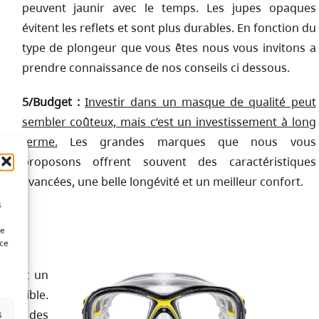
peuvent jaunir avec le temps. Les jupes opaques
évitent les reflets et sont plus durables. En fonction du
type de plongeur que vous êtes nous vous invitons a
prendre connaissance de nos conseils ci dessous.
5/Budget :
Investir dans un masque de qualité peut
sembler coûteux, mais c’est un investissement à long
terme.
Les grandes marques que nous vous
proposons offrent souvent des caractéristiques
avancées, une belle longévité et un meilleur confort.
s
de
 ce
ntent un
s faible.
férés des
s