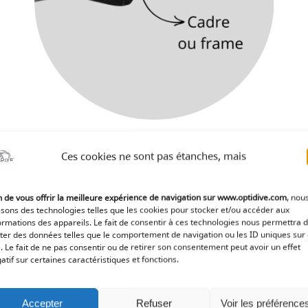
Ces cookies ne sont pas étanches, mais
n de vous offrir la meilleure expérience de navigation sur www.optidive.com
, nou
lisons des technologies telles que les cookies pour stocker et/ou accéder aux
choisir entre masque mono-verre ou Bi-verres ?
ormations des appareils. Le fait de consentir à ces technologies nous permettra 
iter des données telles que le comportement de navigation ou les ID uniques sur
e. Le fait de ne pas consentir ou de retirer son consentement peut avoir un effet
atif sur certaines caractéristiques et fonctions.
Les masques bi-verres
prése
volume intérieur souvent plu
Ils ont été longtemps les pré
Accepter
Refuser
Voir les préférence