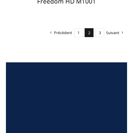
Freedom HD M1001
Précédent
1
2
3
Suivant