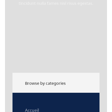
Mon Compte
tincidunt nulla fames nisl risus egestas.
Mon panier
Contact
Opticien
Browse by categories
Accueil