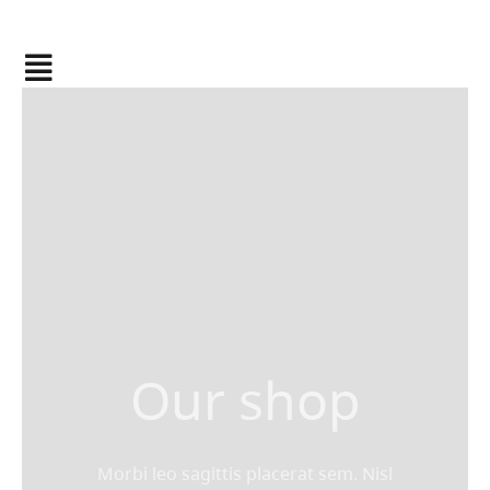
Passer
au
contenu
Toggle
Navigation
Accueil
Notre histoire
Nos conseils
Blog
Our shop
Acheter mon équipement
Carte Cadeau Optidive
Morbi leo sagittis placerat sem. Nisl